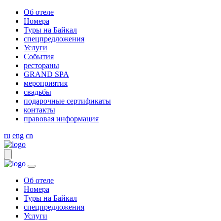
Об отеле
Номера
Туры на Байкал
спецпредложения
Услуги
События
рестораны
GRAND SPA
мероприятия
свадьбы
подарочные сертификаты
контакты
правовая информация
ru
eng
cn
Об отеле
Номера
Туры на Байкал
спецпредложения
Услуги