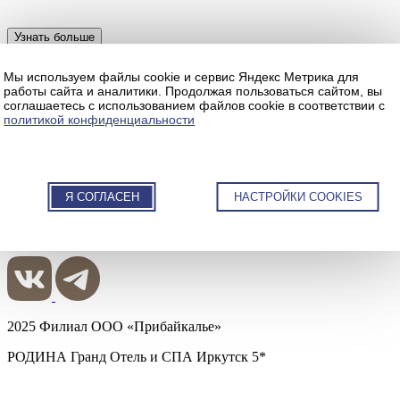
Узнать больше
забронировать
Мы используем файлы cookie и сервис Яндекс Метрика для
ru
eng
cn
работы сайта и аналитики. Продолжая пользоваться сайтом, вы
Отель
•
Номера
•
бар
•
ресторан
•
конференц-
соглашаетесь с использованием файлов cookie в соответствии с
политикой конфиденциальности
зал
•
spa
•
события
•
контакты
NaN:4912:50
Иркутск, ул. Николая Гаврилова, стр. 2
Я СОГЛАСЕН
НАСТРОЙКИ COOKIES
+7(3952)791-791
2025 Филиал ООО «Прибайкалье»
РОДИНА Гранд Отель и СПА Иркутск 5*