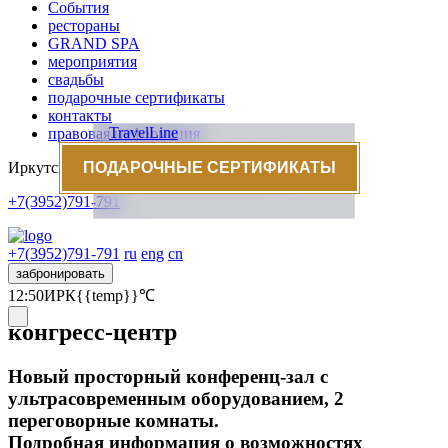
События
рестораны
GRAND SPA
мероприятия
свадьбы
подарочные сертификаты
контакты
TravelLine
правовая информация
Иркутск, ул. Николая Гаврилова, стр.2
ПОДАРОЧНЫЕ СЕРТИФИКАТЫ
+7(3952)791-791
+7(3952)791-791
ru
eng
cn
забронировать
12:50
ИРК
{{temp}}℃
конгресс-центр
Новый просторный конференц-зал с
ультрасовременным оборудованием, 2
переговорные комнаты.
Подробная информация о возможностях