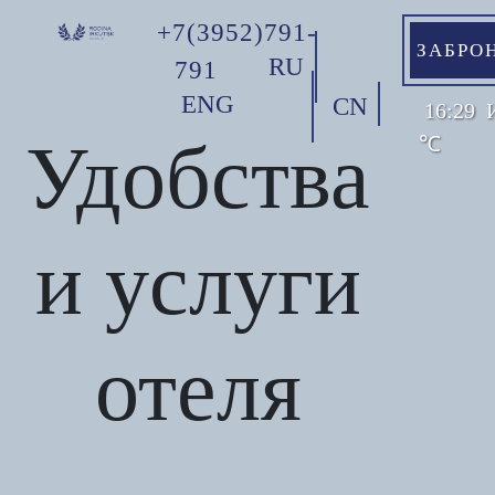
+7(3952)791-
ЗАБРО
RU
791
ENG
CN
16:29
Удобства
℃
и услуги
отеля