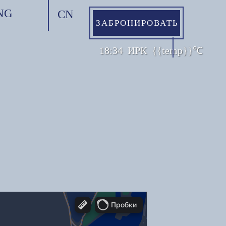
NG
CN
ЗАБРОНИРОВАТЬ
18:34
ИРК
{{temp}}℃