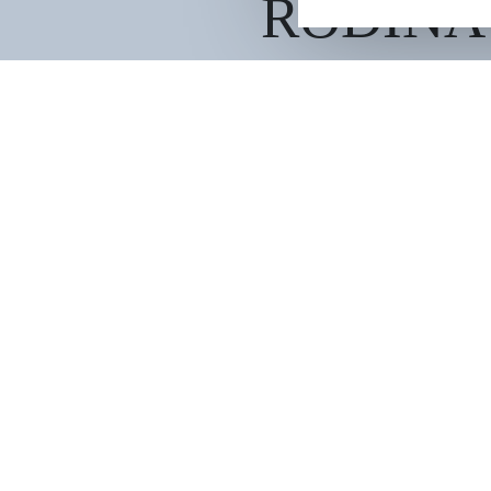
RODINA G
RODINA Grand Hotel & SPA Irkutsk 5*
6