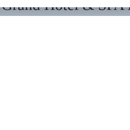
rand Hotel & SPA I
 - новый отель премиум-класса, расположе
64025, ул. Николая Гаврилова