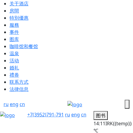
关于酒店
房間
特別優惠
服務
事件
图库
咖啡馆和餐馆
温泉
活动
婚礼
禮券
联系方式
法律信息
ru
eng
cn
+7(3952)791-791
ru
eng
cn
图书
14:11
IRK
{{temp}}
℃