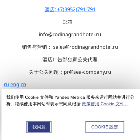
酒店: +7(3952)791-791
邮箱：
info@rodinagrandhotel.ru
销售与营销： sales@rodinagrandhotel.ru
酒店广告部独家公关代理
关于公关问题：pr@sea-company.ru
ru
eng
cn
酒店
•
数字
•
酒吧
•
餐馆
•
会议厅
•
温泉
•
活动
•
联系人
我们使用 Cookie 文件和 Yandex Metrica 服务来运行网站并进行分
NaN:1114:11
析。继续使用本网站即表示您同意根据
政策使用 Cookie 文件。
Irkutsk, Nikolay Gavrilov 街, 2 号
楼
我同意
COOKIE 設定
+7(3952)791-791